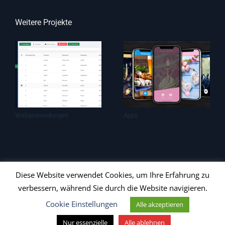
Weitere Projekte
Webanwendungen
Apps
Diese Website verwendet Cookies, um Ihre Erfahrung zu
verbessern, während Sie durch die Website navigieren.
Copyright 2023 - 2026 by
Daniel Freiburger's
Cookie Einstellungen
Alle akzeptieren
Code-Schneiderei
|
Datenschutzerklärung
|
Impressum
Nur essenzielle
Alle ablehnen